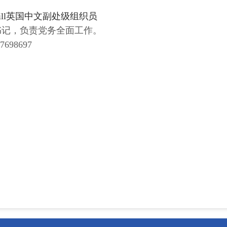
mhill英国中文副处级组织员
书记，负责党务全面工作。
698697